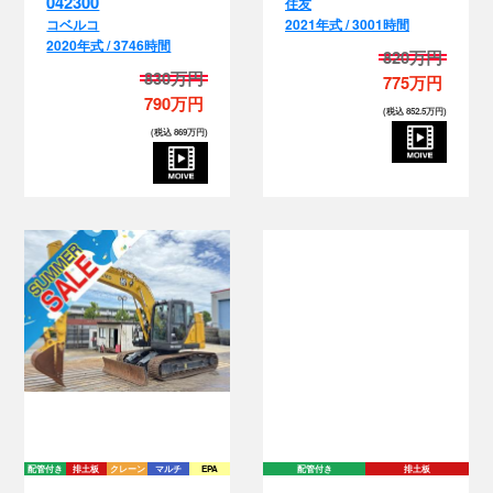
042300
住友
コベルコ
2021年式 / 3001時間
2020年式 / 3746時間
820万円
830万円
775万円
790万円
(税込 852.5万円)
(税込 869万円)
配管付き
排土板
クレーン
マルチ
EPA
配管付き
排土板