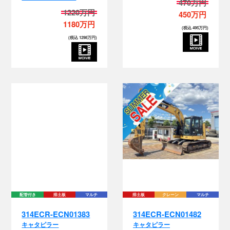
470万円
1220万円
450万円
1180万円
(税込 495万円)
(税込 1298万円)
配管付き
排土板
マルチ
排土板
クレーン
マルチ
314ECR-ECN01383
314ECR-ECN01482
キャタピラー
キャタピラー