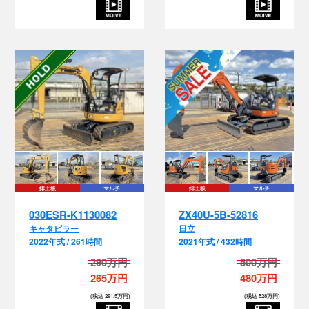
排土板
マルチ
排土板
マルチ
030ESR-K1130082
ZX40U-5B-52816
キャタピラー
日立
2022年式 / 261時間
2021年式 / 432時間
290万円
500万円
265万円
480万円
(税込 291.5万円)
(税込 528万円)