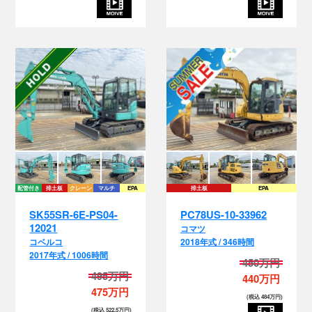
配管付き
排土板
クレーン
マルチ
EPA
排土板
EPA
SK55SR-6E-PS04-
PC78US-10-33962
12021
コマツ
コベルコ
2018年式 / 346時間
2017年式 / 1006時間
450万円
495万円
440万円
475万円
(税込 484万円)
(税込 522.5万円)