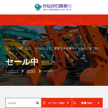
コマツ、CAT、日立、コベルコなど、豊富な中古車ラインナップをご覧く
ださい
セール中
トップページ
全て表示
セール中
メーカー
車種
で探す
で探す