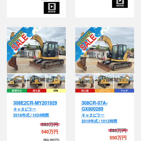
配管付き
排土板
EPA
排土板
クレーン
マルチ
308E2CR-MY201929
308CR-07A-
GX800289
キャタピラー
2016年式 / 1024時間
キャタピラー
2019年式 / 1012時間
580万円
580万円
540万円
550万円
(税込 594万円)