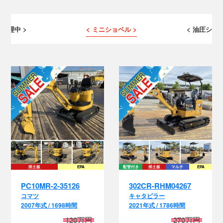
 修理中 >
< ミニショベル >
< 油圧ショベ
排土板
EPA
配管付き
排土板
マルチ
EPA
EPA
PC10MR-2-35126
302CR-RHM04267
コマツ
キャタピラー
2007年式 / 1698時間
2021年式 / 1786時間
120万円
270万円