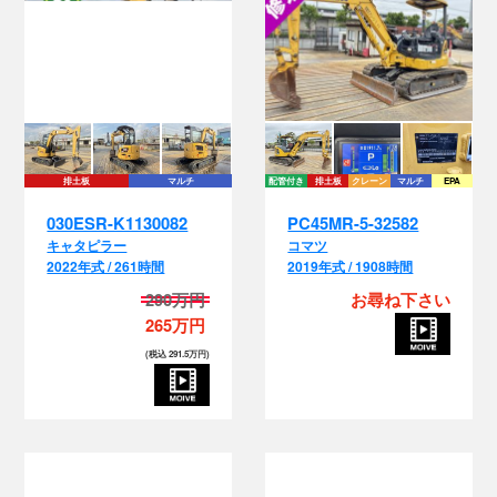
排土板
マルチ
配管付き
排土板
クレーン
マルチ
EPA
030ESR-K1130082
PC45MR-5-32582
キャタピラー
コマツ
2022年式 / 261時間
2019年式 / 1908時間
290万円
お尋ね下さい
265万円
(税込 291.5万円)