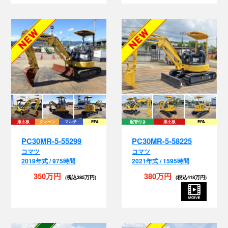
排土板
クレーン
マルチ
EPA
配管付き
排土板
EPA
PC30MR-5-55299
PC30MR-5-58225
コマツ
コマツ
2019年式 / 975時間
2021年式 / 1595時間
350万円
380万円
(税込385万円)
(税込418万円)