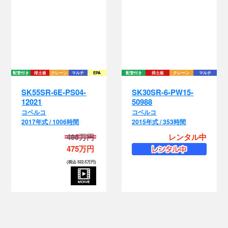
配管
配管付き
排土板
クレーン
マルチ
EPA
配管付き
排土板
クレーン
マルチ
SK55SR-6E-PS04-
SK30SR-6-PW15-
12021
50988
コベルコ
コベルコ
2017年式 / 1006時間
2015年式 / 353時間
495万円
レンタル中
475万円
(税込 522.5万円)