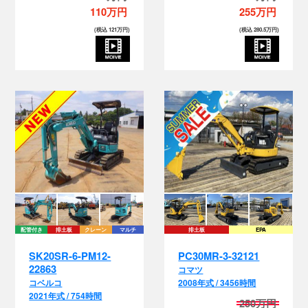
い
110万円
255万円
(税込 121万円)
(税込 280.5万円)
チ
配管付き
排土板
クレーン
マルチ
排土板
EPA
SK20SR-6-PM12-
PC30MR-3-32121
22863
コマツ
コベルコ
2008年式 / 3456時間
い
2021年式 / 754時間
250万円