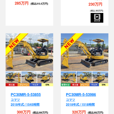
285万円
230万円
(税込313.5万円)
(税込 253万円)
排土板
クレーン
マルチ
EPA
配管付き
排土板
クレーン
マルチ
EPA
PC30MR-5-53855
PC30MR-5-53986
コマツ
コマツ
い
2018年式 / 1545時間
2018年式 / 1518時間
300万円
320万円
(税込330万円)
(税込352万円)