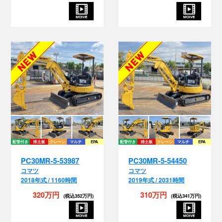
配管付き
排土板
クレーン
マルチ
EPA
配管付き
排土板
クレーン
マルチ
EPA
PC30MR-5-53987
PC30MR-5-54450
コマツ
コマツ
2018年式 / 1160時間
2019年式 / 2031時間
320万円
310万円
(税込352万円)
(税込341万円)
配管