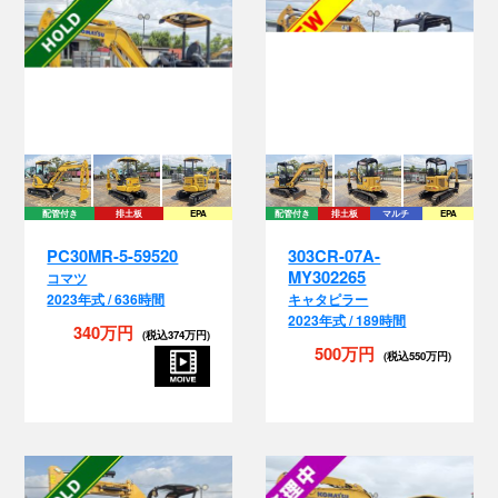
配管付き
排土板
EPA
配管付き
排土板
マルチ
EPA
PC30MR-5-59520
303CR-07A-
MY302265
コマツ
2023年式 / 636時間
キャタピラー
2023年式 / 189時間
340万円
(税込374万円)
500万円
(税込550万円)