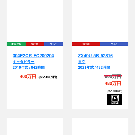
配
配管付き
排土板
マルチ
排土板
マルチ
304E2CR-FC200204
ZX40U-5B-52816
キャタピラー
日立
2019年式 / 842時間
2021年式 / 432時間
400万円
500万円
(税込440万円)
480万円
(税込 528万円)