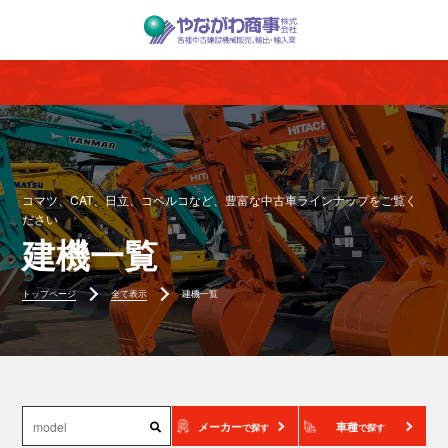
コマツ、CAT、日立、コベルコなど、豊富な中古車ラインナップをご覧く
ださい
建機一覧
トップページ
全て表示
建機一覧
メーカー
車種
で探す
で探す