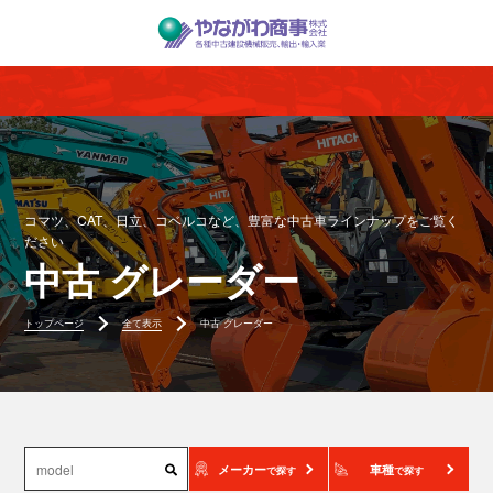
コマツ、CAT、日立、コベルコなど、豊富な中古車ラインナップをご覧く
ださい
中古 グレーダー
トップページ
全て表示
中古 グレーダー
メーカー
車種
で探す
で探す