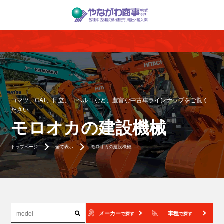
コマツ、CAT、日立、コベルコなど、豊富な中古車ラインナップをご覧く
ださい
モロオカの建設機械
トップページ
全て表示
モロオカの建設機械
メーカー
車種
で探す
で探す