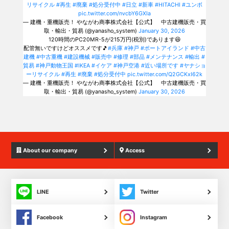
リサイクル
#再生
#廃棄
#処分受付中
#日立
#新車
#HITACHI
#ユンボ
pic.twitter.com/nvcbY6GXIa
— 建機・重機販売！ やながわ商事株式会社【公式】 中古建機販売・買
取・輸出・貿易 (@yanasho_system)
January 30, 2026
120時間のPC20MR-5が215万円(税別)であります😆
配管無いですけどオススメです🎵
#兵庫
#神戸
#ポートアイランド
#中古
建機
#中古重機
#建設機械
#販売中
#修理
#部品
#メンテナンス
#輸出
#
貿易
#神戸動物王国
#IKEA
#イケア
#神戸空港
#近い場所です
#ヤナショ
ーリサイクル
#再生
#廃棄
#処分受付中
pic.twitter.com/Q2GCKxI62k
— 建機・重機販売！ やながわ商事株式会社【公式】 中古建機販売・買
取・輸出・貿易 (@yanasho_system)
January 30, 2026
About our company
Access
LINE
Twitter
Facebook
Instagram