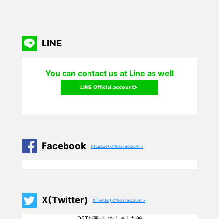
LINE
You can contact us at Line as well
LINE Official account
Facebook
Facebook Official account >
X(Twitter)
X(Twitter) Official account >
D6Tが完成いたしました🤩