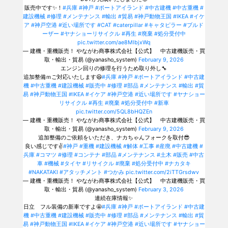
販売中です✨！
#兵庫
#神戸
#ポートアイランド
#中古建機
#中古重機
#
建設機械
#修理
#メンテナンス
#輸出
#貿易
#神戸動物王国
#IKEA
#イケ
ア
#神戸空港
#近い場所です
#CAT
#caterpillar
#キャタピラー
#ブルド
ーザー
#ヤナショーリサイクル
#再生
#廃棄
#処分受付中
pic.twitter.com/ae8MlbjxWq
— 建機・重機販売！ やながわ商事株式会社【公式】 中古建機販売・買
取・輸出・貿易 (@yanasho_system)
February 9, 2026
エンジン回りの修理を行うため取り外し🔧
追加整備ｍご対応いたします😆
#兵庫
#神戸
#ポートアイランド
#中古建
機
#中古重機
#建設機械
#販売中
#修理
#部品
#メンテナンス
#輸出
#貿
易
#神戸動物王国
#IKEA
#イケア
#神戸空港
#近い場所です
#ヤナショー
リサイクル
#再生
#廃棄
#処分受付中
#新車
pic.twitter.com/5QL8bHQZEn
— 建機・重機販売！ やながわ商事株式会社【公式】 中古建機販売・買
取・輸出・貿易 (@yanasho_system)
February 9, 2026
追加整備のご依頼をいただき、ナカちゃんフォークを取付😎
良い感じです✌️
#神戸
#重機
#建設機械
#解体
#工事
#産廃
#中古建機
#
兵庫
#コマツ
#修理
#コンテナ
#部品
#メンテナンス
#土木
#販売
#中古
車
#機械
#タイヤ
#リサイクル
#廃棄
#処分受付中
#ナカタキ
#NAKATAKI
#アタッチメント
#つかみ
pic.twitter.com/2iTTGrsdwv
— 建機・重機販売！ やながわ商事株式会社【公式】 中古建機販売・買
取・輸出・貿易 (@yanasho_system)
February 3, 2026
連続在庫情報✨
日立 フル装備の新車ですよ🤩
#兵庫
#神戸
#ポートアイランド
#中古建
機
#中古重機
#建設機械
#販売中
#修理
#部品
#メンテナンス
#輸出
#貿
易
#神戸動物王国
#IKEA
#イケア
#神戸空港
#近い場所です
#ヤナショー