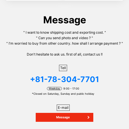
Message
" I want to know shipping cost and exporting cost. "
" Can you send photo and video ? "
" I'm worried to buy from other country. how shall I arrange payment ? "
Don't hesitate to ask us. first of all, contact us !!
Tell
+81-78-304-7701
Weekday
9:00 - 17:00
*Closed on Saturday, Sunday and public holiday
E-mail
Message