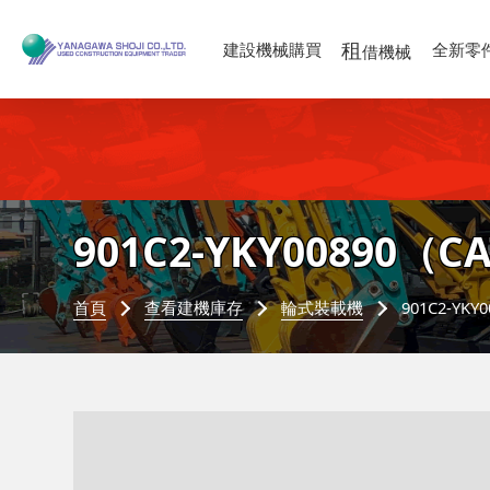
租
建設機械購買
全新零
借機械
901C2-YKY00890
（CA
首頁
查看建機庫存
輪式裝載機
901C2-YK