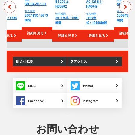
090D-
BT-200-2-
AC-125S-1-
SR18A-707161
SR18A-695
Z088
HB5502
HA0049
年式/時間
年式/時間
/時間
年式/時間
年式/時間
2007年式 / 6673
2006年式 / 5
7年式 / 5330
2011年式 / 1994
1997年
時間
時間
間
時間
式 / 10496時間
詳細を見る
詳細を見
細を見る
詳細を見る
詳細を見る
会社概要
アクセス
LINE
Twitter
Facebook
Instagram
お問い合わせ