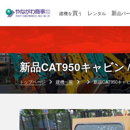
買
レ
新
建機を
う
ンタル
品パー
新品CAT950キャビン / (
トップページ
建機一覧
新品CAT950キャビン