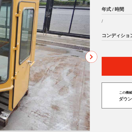
年式 / 時間
/
コンディショ
この機械
ダウン