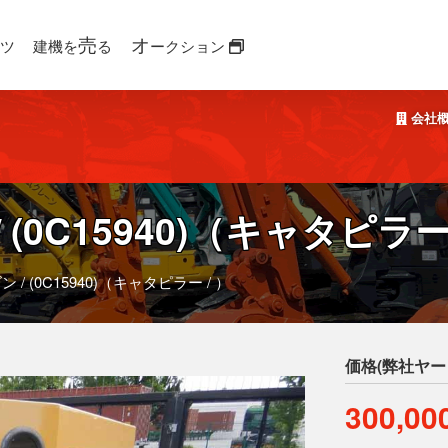
売
オ
ツ
建機を
る
ークション
会社
0C15940)
（キャタピラー 
 / (0C15940)（キャタピラー / ）
価格(弊社ヤー
300,0