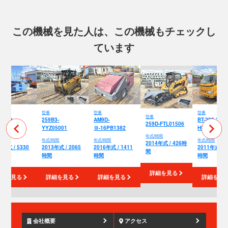
この機械を見た人は、この機械もチェックし
ています
型番
型番
型番
型番
090D-
259B3-
AM9D-
BT-200-2-
259D-FTL01506
Z088
YYZ05001
Ⅲ-16PB1382
HB5502
年式/時間
/時間
年式/時間
年式/時間
年式/時間
2014年式 / 426時
7年式 / 5330
2013年式 / 2065
2016年式 / 1411
2011年式 / 1
間
間
時間
時間
時間
詳細を見る
細を見る
詳細を見る
詳細を見る
詳細を見
会社概要
アクセス