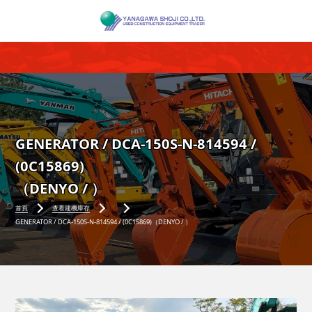
GENERATOR / DCA-150S-N-814594 /
(0C15869)
（DENYO / ）
首頁
查看建機庫存
GENERATOR / DCA-150S-N-814594 / (0C15869)（DENYO / ）