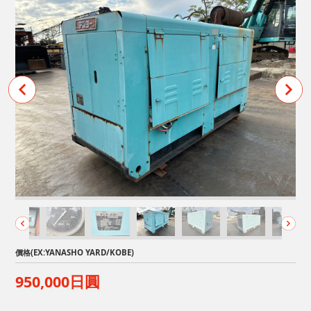
價格(EX:YANASHO YARD/KOBE)
950,000日圓