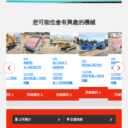
您可能也會有興趣的機械
型號
型號
型號
型號
200-2-
AM9D-
AC-125S-1-
AM9D-
SR18A-707161
502
Ⅲ-14018279
HA0049
Ⅲ-16PB138
年份/時數
/時數
年份/時數
年份/時數
年份/時數
2007年份 / 6673
1年份 / 1994
2014年份 / 1034
1997年
2016年份 / 
時數
數
時數
份 / 10496時數
時數
詳細資訊
詳細資訊
詳細資訊
詳細資訊
詳細資訊
公司簡介
交通指南